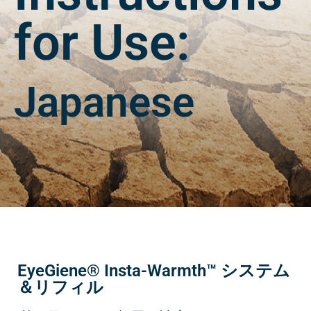
Japanese Instructions
for Use:
Japanese
EyeGiene® Insta-Warmth™ システム
＆リフィル