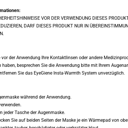
rmationen:
ICHERHEITSHINWEISE VOR DER VERWENDUNG DIESES PRODUK
DUZIEREN, DARF DIESES PRODUKT NUR IN ÜBEREINSTIMMU
N.
 vor der Anwendung Ihre Kontaktlinsen oder andere Medizinprod
en haben, besprechen Sie die Anwendung bitte mit Ihrem Augenar
entfernen Sie das EyeGiene Insta-Warmth System unverzüglich.
Augenmaske während der Anwendung.
verwenden.
in jeder Tasche der Augenmaske.
ken Sie auf beiden Seiten der Maske je ein Wärmepad von oben
kter, tauber, beschädigter oder verkratzter Haut.