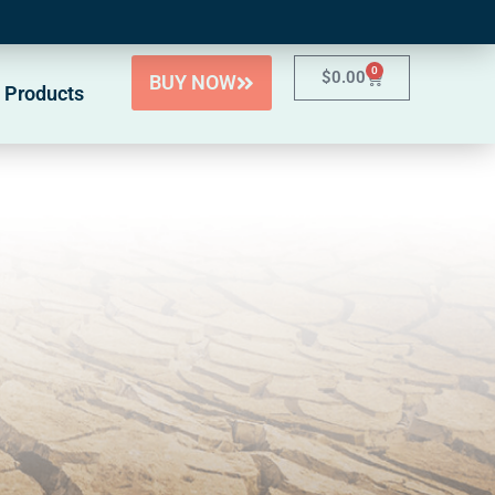
0
$
0.00
BUY NOW
 Products