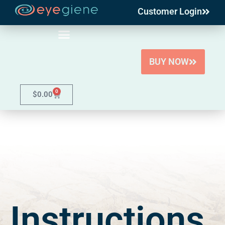
Customer Login
Skip
to
content
BUY NOW
0
$
0.00
Instructions